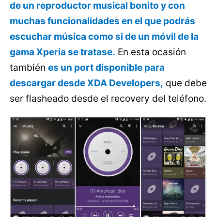
de un reproductor musical bonito y con
muchas funcionalidades en el que podrás
escuchar música como si de un móvil de la
gama Xperia se tratase.
En esta ocasión
también
es un port disponible para
descargar desde XDA Developers,
que debe
ser flasheado desde el recovery del teléfono.