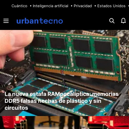
🔥
Cuántico
Inteligencia artificial
Privacidad
Estados Unidos
La nueva estafa RAMpocalíptica: memorias
DDR5 falsas hechas de plástico y sin
circuitos