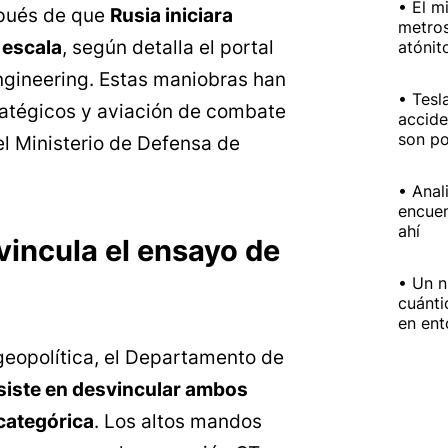
El m
pués de que
Rusia iniciara
metros
 escala
, según detalla el portal
atónit
ngineering. Estas maniobras han
Tesl
atégicos y aviación de combate
accide
son po
el Ministerio de Defensa de
Anal
encuen
ahí
vincula el ensayo de
Un n
cuánti
en ent
 geopolítica, el Departamento de
siste en desvincular ambos
categórica
. Los altos mandos