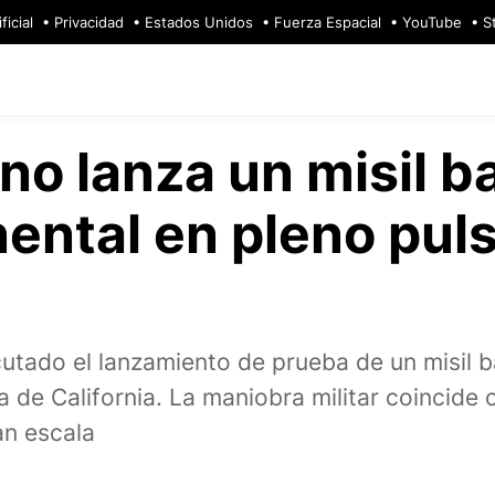
ficial
Privacidad
Estados Unidos
Fuerza Espacial
YouTube
S
no lanza un misil ba
nental en pleno pul
tado el lanzamiento de prueba de un misil ba
de California. La maniobra militar coincide c
an escala