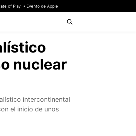
tate of Play
Evento de Apple
lístico
so nuclear
lístico intercontinental
on el inicio de unos