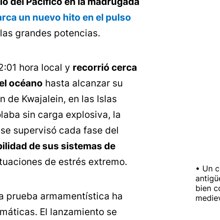
elo del Pacífico en la madrugada
rca un nuevo hito en el pulso
las grandes potencias.
2:01 hora local y
recorrió cerca
 el océano
hasta alcanzar su
n de Kwajalein, en las Islas
laba sin carga explosiva, la
nse supervisó cada fase del
abilidad de sus sistemas de
tuaciones de estrés extremo.
Un c
antigü
bien c
ta prueba armamentística ha
medie
máticas. El lanzamiento se