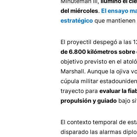
Minuteman III,
iluminó el ci
del miércoles
.
El ensayo ma
estratégico
que mantienen 
El proyectil despegó a las 1
de 6.800 kilómetros sobre
objetivo previsto en el atoló
Marshall. Aunque la ojiva vo
cúpula militar estadounide
trayecto para
evaluar la fi
propulsión y guiado
bajo si
El contexto temporal de es
disparado las alarmas diplo