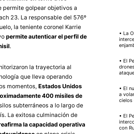
le permite golpear objetivos a
ach 23. La responsable del 576º
lo, la teniente coronel Karrie
La O
ayo
permite autenticar el perfil de
interc
enjam
isil
.
El P
itorizaron la trayectoria al
drones
ataque
cnología que lleva operando
stos momentos,
Estados Unidos
El n
a vola
roximadamente 400 misiles de
cielos
silos subterráneos a lo largo de
aís. La exitosa culminación de
El P
interc
reafirma la capacidad operativa
con Ru