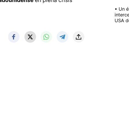
stadounidense
en plena crisis
Un é
interc
USA de