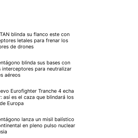
TAN blinda su flanco este con
eptores letales para frenar los
bres de drones
entágono blinda sus bases con
 interceptores para neutralizar
s aéreos
uevo Eurofighter Tranche 4 echa
r: así es el caza que blindará los
 de Europa
entágono lanza un misil balístico
ontinental en pleno pulso nuclear
sia