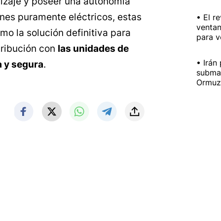
rizaje y poseer una autonomía
ones puramente eléctricos, estas
El r
ventan
o la solución definitiva para
para v
tribución con
las unidades de
Irán
a y segura
.
submar
Ormuz 