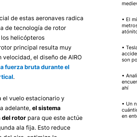
medie
cial de estas aeronaves radica
El m
metros
a de tecnología de rotor
atónit
 los helicópteros
otor principal resulta muy
Tesl
accide
n velocidad, el diseño de AIRO
son po
la fuerza bruta durante el
Anal
tical
.
encuen
ahí
 el vuelo estacionario y
Un n
ia adelante,
el sistema
cuánti
en ent
 del rotor
para que este actúe
unda ala fija. Esto reduce