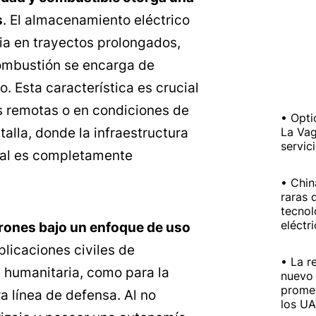
s
. El almacenamiento eléctrico
ria en trayectos prolongados,
ombustión se encarga de
o. Esta característica es crucial
s remotas o en condiciones de
Opti
lla, donde la infraestructura
La Vag
servic
onal es completamente
Chin
raras 
tecnol
eléctr
rones bajo un enfoque de uso
plicaciones civiles de
La r
 humanitaria, como para la
nuevo 
prome
ra línea de defensa. Al no
los U