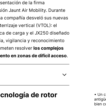
esentación de la firma
ión Jaunt Air Mobility. Durante
 la compañía desveló sus nuevas
rrizaje vertical (VTOL): el
ica de carga y el JX250 diseñado
ia, vigilancia y reconocimiento
rometen resolver
los complejos
nto en zonas de difícil acceso
.
cnología de rotor
Un c
antigü
bien c