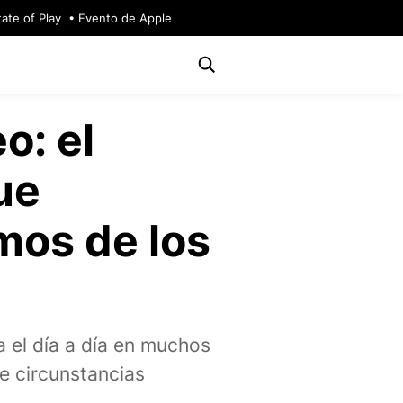
tate of Play
Evento de Apple
o: el
ue
mos de los
 el día a día en muchos
de circunstancias