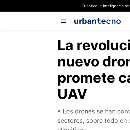
🔥
Cuántico
Inteligencia arti
La revoluc
nuevo dron
promete c
UAV
Los drones se han conv
sectores, sobre todo en e
climáticas