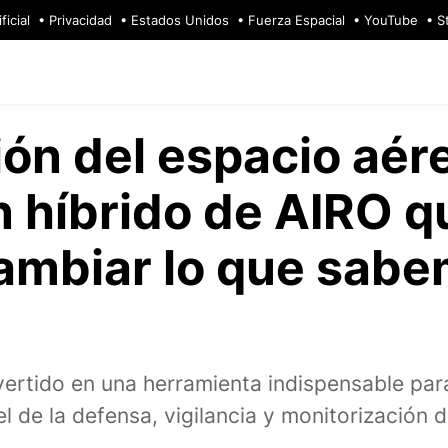
ficial
Privacidad
Estados Unidos
Fuerza Espacial
YouTube
S
ión del espacio aére
 híbrido de AIRO q
ambiar lo que sabe
ertido en una herramienta indispensable para
l de la defensa, vigilancia y monitorización 