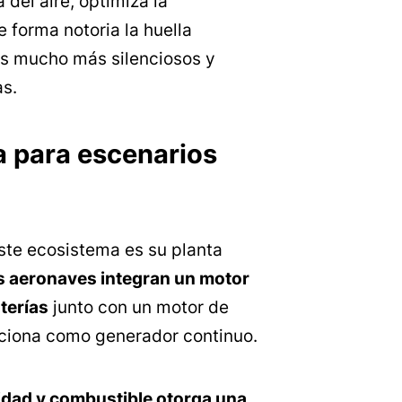
 del aire, optimiza la
 forma notoria la huella
os mucho más silenciosos y
as.
a para escenarios
ste ecosistema es su planta
s aeronaves integran un motor
terías
junto con un motor de
ciona como generador continuo.
idad y combustible otorga una