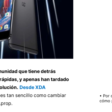
munidad que tiene detrás
rápidas, y apenas han tardado
olución.
Desde XDA
s tan sencillo como cambiar
Por 
cómo p
.prop.