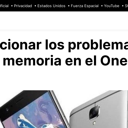
ficial
Privacidad
Estados Unidos
Fuerza Espacial
YouTube
S
cionar los problem
 memoria en el One