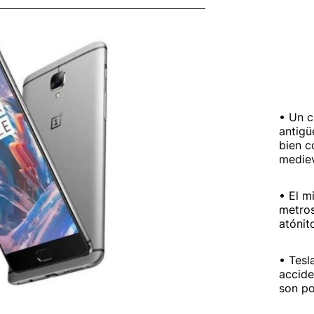
Un c
antigü
bien c
medie
El m
metros
atónit
Tesl
accide
son po