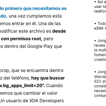
Así 
usar t
lo primero que necesitamos es
teléfo
ado,
una vez cumplamos esta
emos entrar en él. Una de las
Todo
eSIM: 
odificar este archivo es
desde
 con permisos root,
pero
Jong
revela
es dentro del Google Play que
la mul
foment
creati
.prop, que se encuentra dentro
Jong
discul
z del teléfono,
hay que buscar
S22 an
fw.bg_apps_limit=20".
Cuando
consid
necesi
nemos que cambiar el valor
consum
 Un usuario de XDA Developers