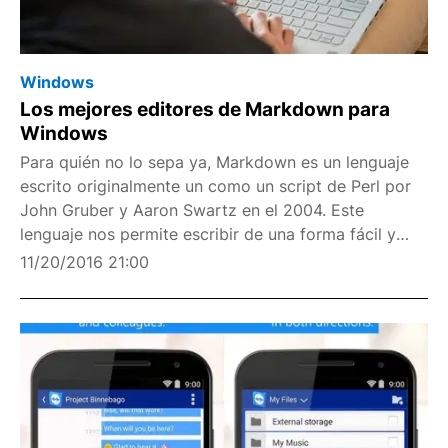
Windows
Los mejores editores de Markdown para
Windows
Para quién no lo sepa ya, Markdown es un lenguaje
escrito originalmente un como un script de Perl por
John Gruber y Aaron Swartz en el 2004. Este
lenguaje nos permite escribir de una forma fácil y
rápida, usándose en muchos blogs y periódicos que
11/20/2016 21:00
podemos encontrar en Internet.