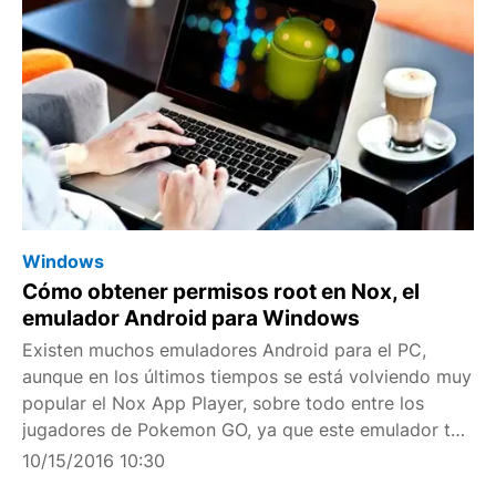
Windows
Cómo obtener permisos root en Nox, el
emulador Android para Windows
Existen muchos emuladores Android para el PC,
aunque en los últimos tiempos se está volviendo muy
popular el Nox App Player, sobre todo entre los
jugadores de Pokemon GO, ya que este emulador te
permitía moverte libremente por el mapa sin
10/15/2016 10:30
necesidad de salir de tu casa, aunque esto se acabó