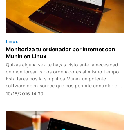
Linux
Monitoriza tu ordenador por Internet con
Munin en Linux
Quizás alguna vez te hayas visto ante la necesidad
de monitorear varios ordenadores al mismo tiempo.
Esta tarea nos la simplifica Munin, un potente
software open-source que nos permite controlar el
funcionamiento de un equipo --o varios-- que
10/15/2016 14:30
tengamos en red. Esto es muy útil, sobre todo, para
aquel