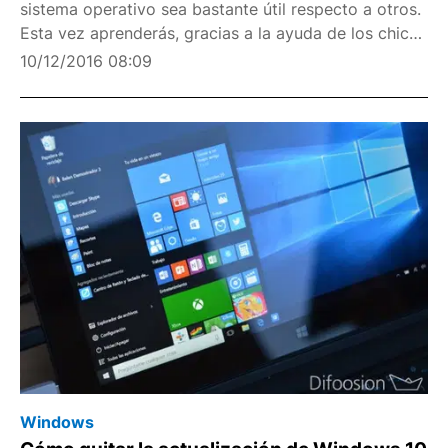
sistema operativo sea bastante útil respecto a otros.
Esta vez aprenderás, gracias a la ayuda de los chicos
de nixCraft, a monitorizar el hardware de tu equipo
10/12/2016 08:09
mediante los sensores integrados en la placa
Windows