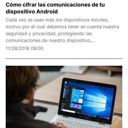
Cómo cifrar las comunicaciones de tu
dispositivo Android
Cada vez se usan más los dispositivos móviles,
motivo por el cual debemos tener en cuenta nuestra
seguridad y privacidad, protegiendo las
comunicaciones de nuestro dispositivo,
especialmente aquellas que se realizan desde, por
11/28/2016 09:00
ejemplo, algún punto de acceso WiFi público, ya que
cualquiera podría est