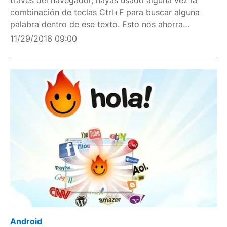
través del navegador, hayas usado alguna vez la
combinación de teclas Ctrl+F para buscar alguna
palabra dentro de ese texto. Esto nos ahorra
bastante tiempo si estamos consultando unos
11/29/2016 09:00
apuntes o alguna documentación, yendo
directamente a donde querem
Android