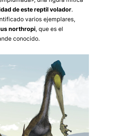
dad de este reptil volador
.
tificado varios ejemplares,
us northropi
, que es el
ande conocido.