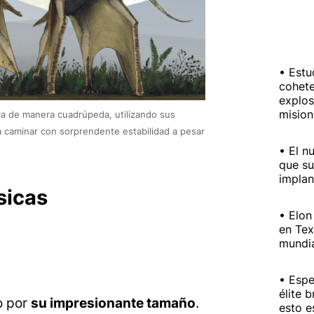
Estu
cohete
explos
mision
ra de manera cuadrúpeda, utilizando sus
a caminar con sorprendente estabilidad a pesar
El n
que su
impla
sicas
Elon
en Tex
mundia
Espe
élite 
o por
su impresionante tamaño
.
esto e