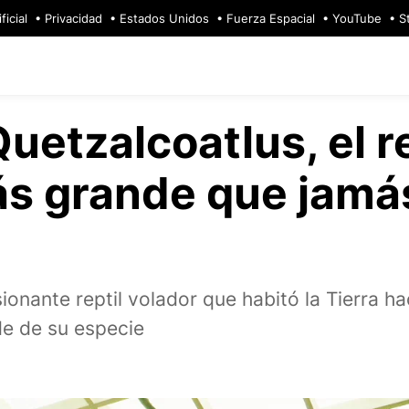
ficial
Privacidad
Estados Unidos
Fuerza Espacial
YouTube
S
Quetzalcoatlus, el re
ás grande que jamá
onante reptil volador que habitó la Tierra ha
de de su especie