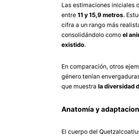
Las estimaciones iniciales
entre
11 y 15,9 metros
. Est
cifra a un rango más realis
consolidándolo como
el an
existido
.
En comparación, otros eje
género tenían envergadura
que muestra
la diversidad 
Anatomía y adaptacione
El cuerpo del Quetzalcoatl