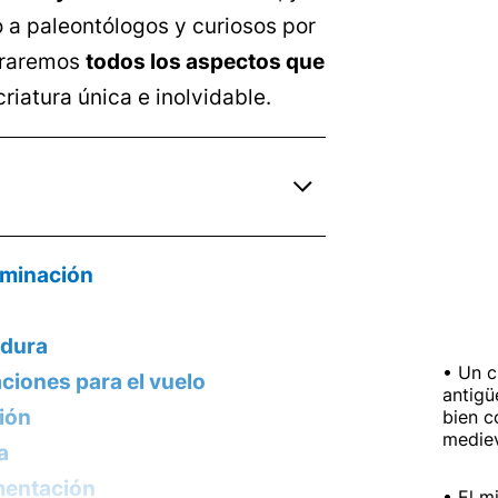
o a paleontólogos y curiosos por
loraremos
todos los aspectos que
riatura única e inolvidable.
ominación
adura
Un c
ciones para el vuelo
antigü
ción
bien c
medie
a
imentación
El m