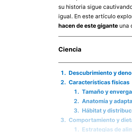
su historia sigue cautivand
igual. En este artículo exp
hacen de este gigante
una c
Ciencia
Descubrimiento y den
Características físicas
Tamaño y enverg
Anatomía y adapta
Hábitat y distribu
Comportamiento y diet
Estrategias de al