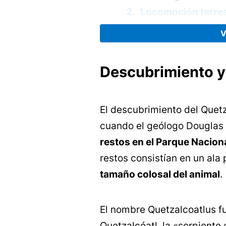
Locomoción terres
Reproducción y cic
Extinción del Quetzalc
Importancia paleontoló
Descubrimiento 
Representaciones cultu
Quetzalcoatlus y otras
El descubrimiento del Quetz
cuando el geólogo Douglas
restos en el Parque Nacion
restos consistían en un ala 
tamaño colosal del animal
.
El nombre Quetzalcoatlus fu
Quetzalcóatl, la «serpiente