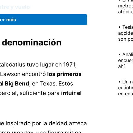
metros
tre y vuelo
atónit
lo de vida
oatlus
Tesl
accide
gica
son po
y denominación
rales del Quetzalcoatlus
 curiosidades
Anal
encuen
alcoatlus tuvo lugar en 1971,
ahí
 Lawson encontró
los primeros
Un n
al Big Bend
, en Texas. Estos
cuánti
parcial, suficiente para
intuir el
en ent
e inspirado por la deidad azteca
 emplumada», una figura mítica