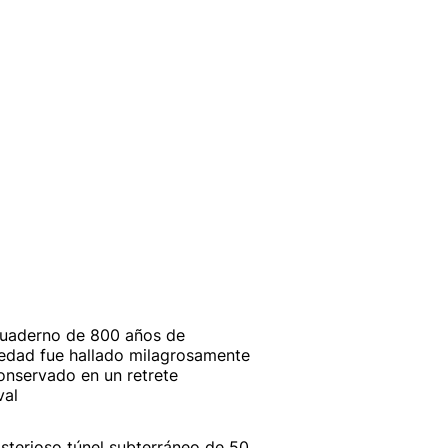
uaderno de 800 años de
edad fue hallado milagrosamente
onservado en un retrete
val
isterioso túnel subterráneo de 50