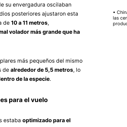
 de su envergadura oscilaban
Chin
udios posteriores ajustaron esta
las ce
ta de
10 a 11 metros
,
produc
imal volador más grande que ha
mplares más pequeños del mismo
s de
alrededor de 5,5 metros
, lo
dentro de la especie
.
s para el vuelo
us estaba
optimizado para el