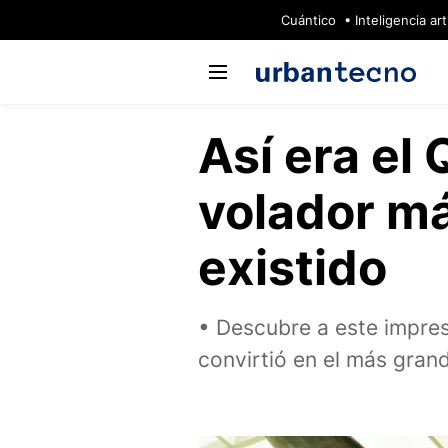
🔥
Cuántico
Inteligencia arti
Así era el 
volador m
existido
Descubre a este impresi
convirtió en el más gran