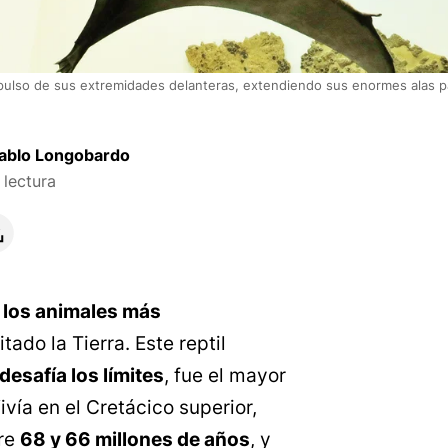
ulso de sus extremidades delanteras, extendiendo sus enormes alas par
ablo Longobardo
lectura
e
los animales más
ado la Tierra. Este reptil
esafía los límites
, fue el mayor
ivía en el Cretácico superior,
re
68 y 66 millones de años
, y