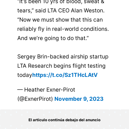
“It’s been 10 yrs of blood, sweat &
tears,” said LTA CEO Alan Weston.
“Now we must show that this can
reliably fly in real-world conditions.
And we’re going to do that.”
Sergey Brin-backed airship startup
LTA Research begins flight testing
today
https://t.co/Sz1THcLAtV
— Heather Exner-Pirot
(@ExnerPirot)
November 9, 2023