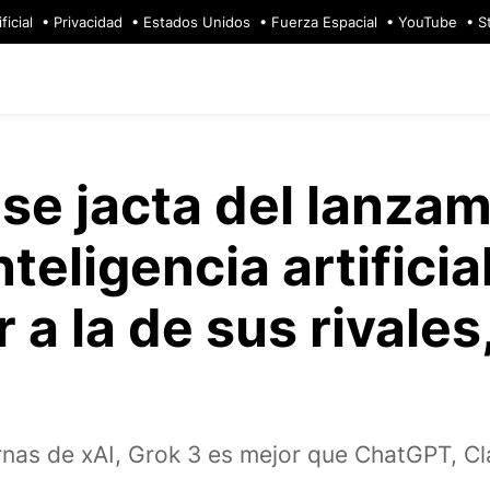
ficial
Privacidad
Estados Unidos
Fuerza Espacial
YouTube
S
se jacta del lanza
teligencia artificia
 a la de sus rivales
rnas de xAI, Grok 3 es mejor que ChatGPT, 