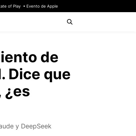
tate of Play
Evento de Apple
miento de
l. Dice que
, ¿es
Claude y DeepSeek