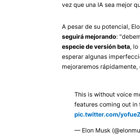
vez que una IA sea mejor q
A pesar de su potencial, E
seguirá mejorando
: "debe
especie de versión beta
, l
esperar algunas imperfeccio
mejoraremos rápidamente, c
This is without voice 
features coming out in
pic.twitter.com/yofu
— Elon Musk (@elonm