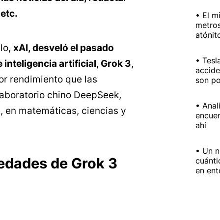
etc.
El m
metros
atónit
lo,
xAI, desveló el pasado
Tesl
nteligencia artificial, Grok 3
,
accide
or rendimiento que las
son po
laboratorio chino DeepSeek,
Anal
, en matemáticas, ciencias y
encuen
ahí
Un n
vedades de Grok 3
cuánti
en ent