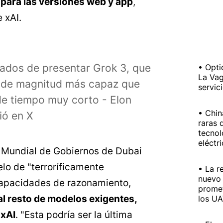
para las versiones web y app
,
 xAI.
dos de presentar Grok 3, que
Opti
La Vag
n de magnitud más capaz que
servic
de tiempo muy corto - Elon
Chin
ió en X
raras 
tecnol
eléctr
Mundial de Gobiernos de Dubai
elo de "terroríficamente
La r
nuevo 
 capacidades de razonamiento,
prome
al resto de modelos exigentes,
los U
 xAI
. "Esta podría ser la última