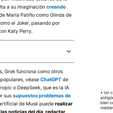
elta a su imaginación
creando
sde María Patiño como Glinda de
 como el Joker, pasando por
on Katy Perry.
, Grok funciona como otros
 populares, véase
ChatGPT
de
ropic o DeepSeek, que es la IA
Un c
or sus
supuestos problemas de
antigü
bien c
 artificial de Musk puede
realizar
medie
s noticias del día, redactar