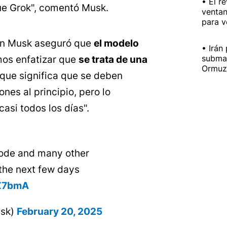
El r
ue Grok", comentó Musk.
ventan
para v
lon Musk aseguró que
el modelo
Irán
submar
mos enfatizar que
se trata de una
Ormuz 
o que significa que se deben
nes al principio, pero lo
asi todos los días".
mode and many other
 the next few days
eZ7bmA
usk)
February 20, 2025