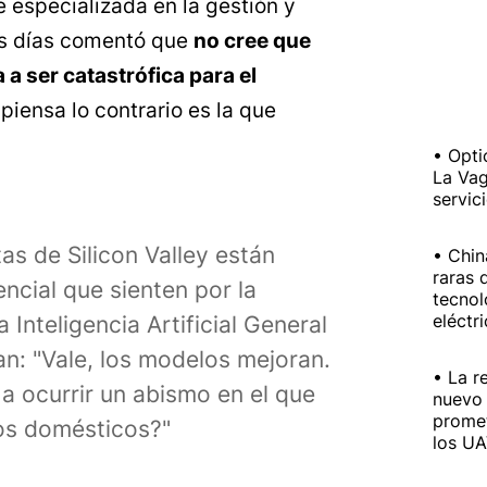
 especializada en la gestión y
os días comentó que
no cree que
ya a ser catastrófica para el
 piensa lo contrario es la que
Opti
La Vag
servic
as de Silicon Valley están
Chin
raras 
encial que sienten por la
tecnol
eléctr
 Inteligencia Artificial General
an: "Vale, los modelos mejoran.
La r
a ocurrir un abismo en el que
nuevo 
prome
os domésticos?"
los U