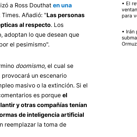
El r
lizó a Ross Douthat
en una
ventan
 Times. Añadió: "
Las personas
para v
pticas al respecto
. Los
Irán
, adoptan lo que desean que
submar
Ormuz 
 por el pesimismo".
érmino
doomismo
, el cual se
IA provocará un escenario
pleo masivo o la extinción. Si el
 comentarios es porque
el
alantir y otras compañías tenían
rmas de inteligencia artificial
n reemplazar la toma de