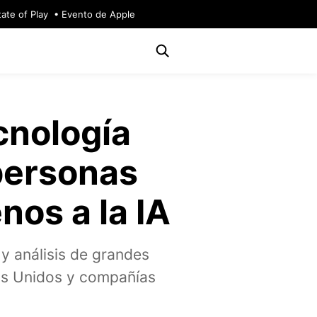
tate of Play
Evento de Apple
cnología
 personas
nos a la IA
y análisis de grandes
os Unidos y compañías