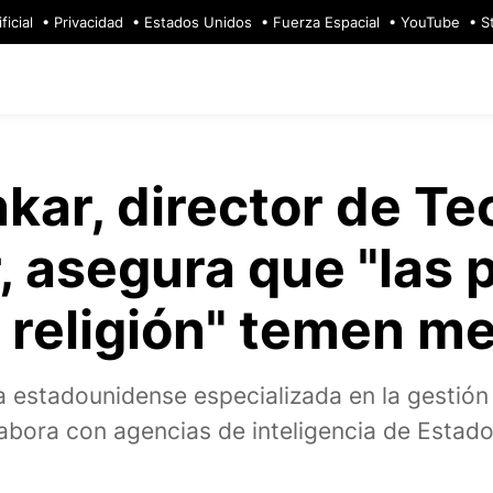
ficial
Privacidad
Estados Unidos
Fuerza Espacial
YouTube
S
ar, director de Te
r, asegura que "las
 religión" temen me
a estadounidense especializada en la gestión 
abora con agencias de inteligencia de Estad