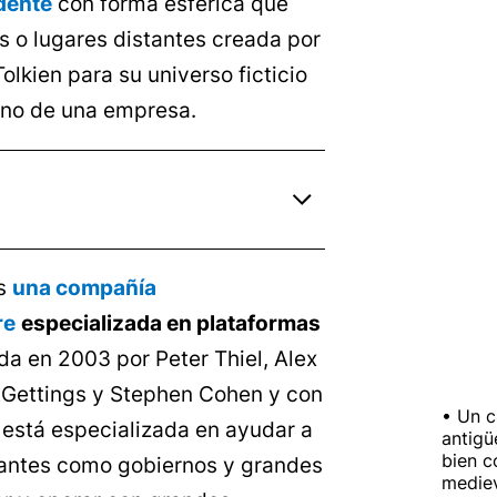
idente
con forma esférica que
s o lugares distantes creada por
 Tolkien para su universo ficticio
sino de una empresa.
es
una compañía
re
especializada en plataformas
da en 2003 por Peter Thiel, Alex
 Gettings y Stephen Cohen y con
Un c
 está especializada en ayudar a
antigü
bien c
antes como gobiernos y grandes
medie