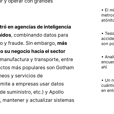
ar y operar con grandes
El m
metros
atónit
ntró en agencias de inteligencia
Tesl
nidos
, combinando datos para
accide
mo y fraude. Sin embargo,
más
son po
 su negocio hacia el sector
Anal
, manufactura y transporte, entre
encuen
ahí
ductos más populares son Gotham
neos y servicios de
Un n
ermite a empresas usar datos
cuánti
en ent
e suministro, etc.) y Apollo
, mantener y actualizar sistemas