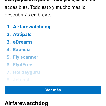
accesibles. Todo esto y mucho más lo
descubrirás en breve.
Airfarewatchdog
Atrápalo
eDreams
Expedia
Fly scanner
Fly4Free
Holidayguru
Jetcost
Aviasales
Kayak
Recomendaciones para encontrar
Airfarewatchdog