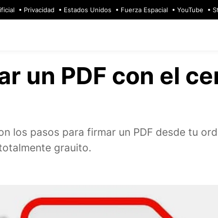
ficial
Privacidad
Estados Unidos
Fuerza Espacial
YouTube
S
r un PDF con el cer
on los pasos para firmar un PDF desde tu or
totalmente grauito.