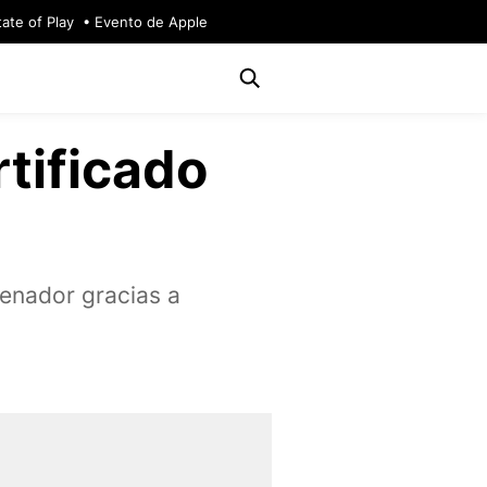
tate of Play
Evento de Apple
tificado
denador gracias a