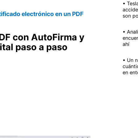
Tesl
accide
rtificado electrónico en un PDF
son po
Anal
DF con AutoFirma y
encuen
ahí
ital paso a paso
Un n
cuánti
a
en ent