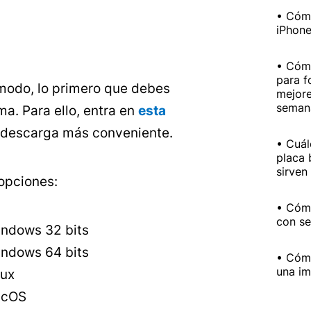
Cómo
iPhone
Cómo
para f
modo, lo primero que debes
mejore
seman
a. Para ello, entra en
esta
 descarga más conveniente.
Cuál
placa 
sirven
opciones:
Cómo
con se
indows 32 bits
indows 64 bits
Cómo
una i
nux
acOS