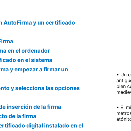
 AutoFirma y un certificado
Firma
rma en el ordenador
ificado en el sistema
rma y empezar a firmar un
Un c
antigü
bien c
nto y selecciona las opciones
medie
de inserción de la firma
El m
metros
to de la firma
atónit
ertificado digital instalado en el