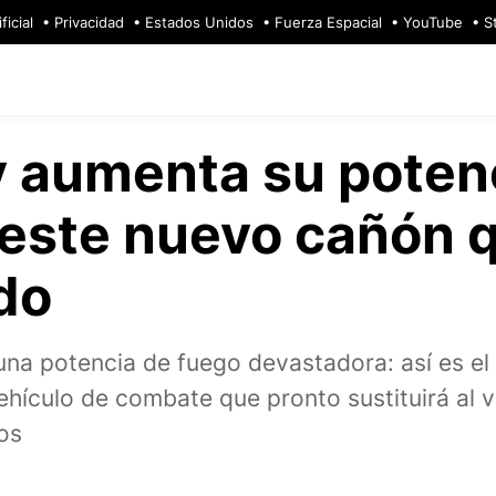
ficial
Privacidad
Estados Unidos
Fuerza Espacial
YouTube
S
y aumenta su poten
 este nuevo cañón 
do
una potencia de fuego devastadora: así es e
ehículo de combate que pronto sustituirá al v
os