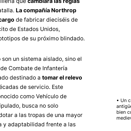
illería que
cambiará las reglas
talla.
La compañía Northrop
cargo
de fabricar dieciséis de
cito de Estados Unidos,
ototipos de su próximo blindado.
son un sistema aislado, sino el
 de Combate de Infantería
ado destinado a
tomar el relevo
écadas de servicio. Este
onocido como Vehículo de
Un c
pulado, busca no solo
antigü
bien c
 dotar a las tropas de una mayor
medie
y adaptabilidad frente a las