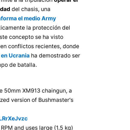
idad
del chasis, una
nforma el medio Army
ticamente la protección del
este concepto se ha visto
 en conflictos recientes, donde
 en Ucrania
ha demostrado ser
mpo de batalla.
the 50mm XM913 chaingun, a
zed version of Bushmaster's
BLRrXeJvzc
0 RPM and uses large (1.5 kg)