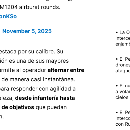
1204 airburst rounds.
SonKSo
)
November 5, 2025
La O
interc
enjam
estaca por su calibre. Su
El P
ión es una de sus mayores
drones
ermite al operador
alternar entre
ataque
de manera casi instantánea.
El n
 para responder con agilidad a
a vola
cielos
aleza,
desde infantería hasta
o de objetivos
que puedan
El P
n.
interc
con Ru