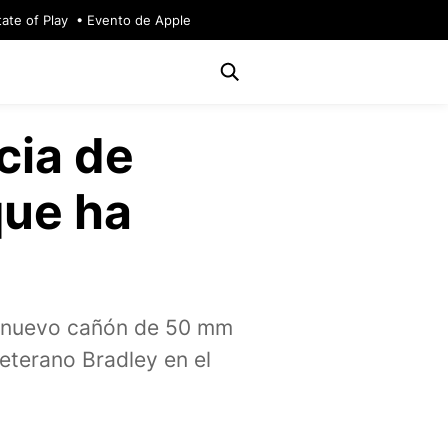
tate of Play
Evento de Apple
cia de
que ha
l nuevo cañón de 50 mm
eterano Bradley en el