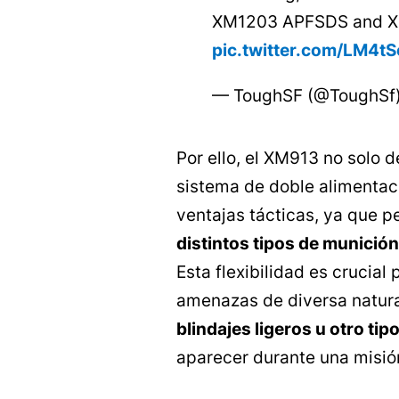
XM1203 APFSDS and XM
pic.twitter.com/LM4t
— ToughSF (@ToughSf
Por ello, el XM913 no solo d
sistema de doble alimentac
ventajas tácticas, ya que p
distintos tipos de munición
Esta flexibilidad es crucial
amenazas de diversa natur
blindajes ligeros u otro tip
aparecer durante una misió