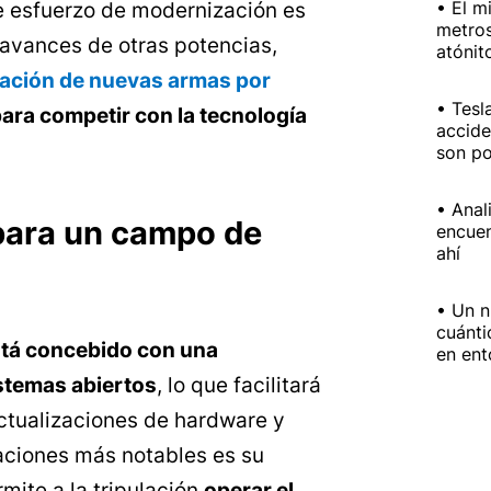
El m
 esfuerzo de modernización es
metros
 avances de otras potencias,
atónit
tación de nuevas armas por
Tesl
ara competir con la tecnología
accide
son po
Anal
 para un campo de
encuen
ahí
Un n
cuánti
tá concebido con una
en ent
stemas abiertos
, lo que facilitará
ctualizaciones de hardware y
aciones más notables es su
rmite a la tripulación
operar el