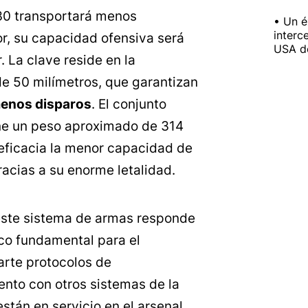
30 transportará menos
Un é
interc
r, su capacidad ofensiva será
USA de
 La clave reside en la
de 50 milímetros, que garantizan
menos disparos
. El conjunto
ne un peso aproximado de 314
eficacia la menor capacidad de
acias a su enorme letalidad.
 este sistema de armas responde
ico fundamental para el
rte protocolos de
nto con otros sistemas de la
stán en servicio en el arsenal