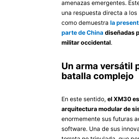
amenazas emergentes. Este
una respuesta directa a los
como demuestra
la presen
parte de China
diseñadas p
militar occidental
.
Un arma versátil
batalla complejo
En este sentido,
el XM30 es
arquitectura modular de si
enormemente sus futuras a
software. Una de sus innov
torreta no tripulada, que pe