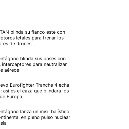
TAN blinda su flanco este con
eptores letales para frenar los
bres de drones
entágono blinda sus bases con
 interceptores para neutralizar
s aéreos
uevo Eurofighter Tranche 4 echa
r: así es el caza que blindará los
 de Europa
entágono lanza un misil balístico
ontinental en pleno pulso nuclear
sia