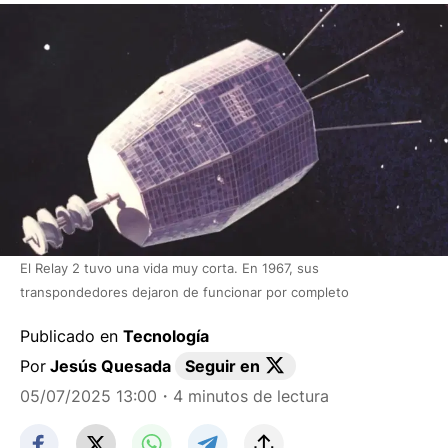
El Relay 2 tuvo una vida muy corta. En 1967, sus
transpondedores dejaron de funcionar por completo
Publicado en
Tecnología
Por
Jesús Quesada
Seguir en
05/07/2025 13:00
・4 minutos de lectura