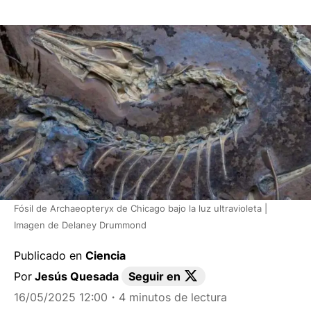
Fósil de Archaeopteryx de Chicago bajo la luz ultravioleta |
Imagen de Delaney Drummond
Publicado en
Ciencia
Por
Jesús Quesada
Seguir en
16/05/2025 12:00
・4 minutos de lectura