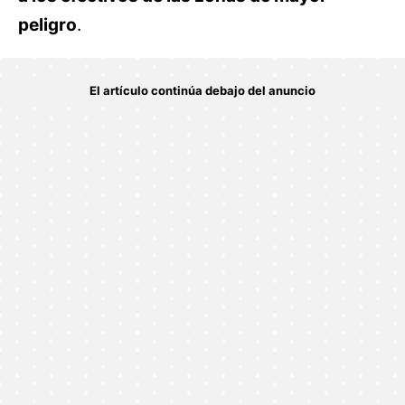
peligro
.