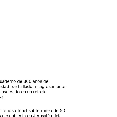
uaderno de 800 años de
edad fue hallado milagrosamente
onservado en un retrete
val
isterioso túnel subterráneo de 50
 descubierto en Jerusalén deja