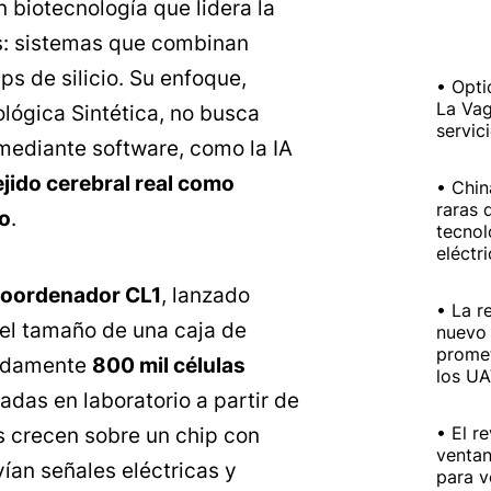
n biotecnología que lidera la
s: sistemas que combinan
ps de silicio. Su enfoque,
Opti
La Vag
lógica Sintética, no busca
servic
mediante software, como la IA
 tejido cerebral real como
Chin
raras 
o
.
tecnol
eléctr
bioordenador CL1
, lanzado
La r
el tamaño de una caja de
nuevo 
prome
madamente
800 mil células
los U
adas en laboratorio a partir de
El r
s crecen sobre un chip con
ventan
ían señales eléctricas y
para v