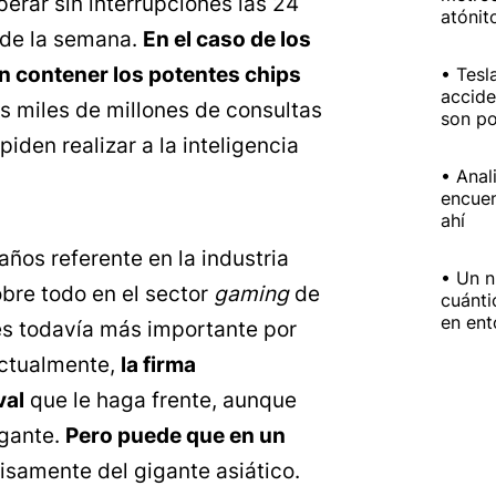
erar sin interrupciones las 24
atónit
s de la semana.
En el caso de los
en contener los potentes chips
Tesl
accide
s miles de millones de consultas
son po
piden realizar a la inteligencia
Anal
encuen
ahí
años referente en la industria
Un n
bre todo en el sector
gaming
de
cuánti
en ent
s todavía más importante por
Actualmente,
la firma
val
que le haga frente, aunque
igante.
Pero puede que en un
cisamente del gigante asiático.