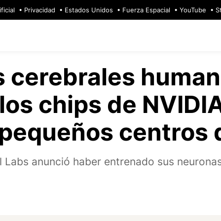
ficial
Privacidad
Estados Unidos
Fuerza Espacial
YouTube
S
s cerebrales human
 los chips de NVIDIA
 pequeños centros 
l Labs anunció haber entrenado sus neuronas 