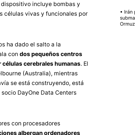
l dispositivo incluye bombas y
Irán
s células vivas y funcionales por
submar
Ormuz 
s ha dado el salto a la
cala con
dos pequeños centros
r células cerebrales humanas
. El
bourne (Australia), mientras
avía se está construyendo, está
u socio DayOne Data Centers
dores con procesadores
aciones albergan ordenadores