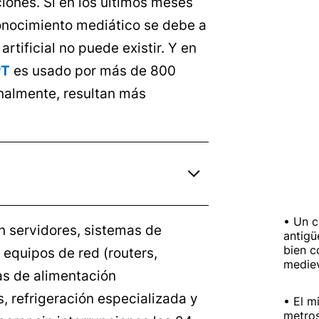
iones. Si en los últimos meses
onocimiento mediático se debe a
 artificial no puede existir. Y en
PT
es usado por más de 800
nalmente, resultan más
Un c
n servidores, sistemas de
antigü
bien c
equipos de red (routers,
medie
as de alimentación
, refrigeración especializada y
El m
metros