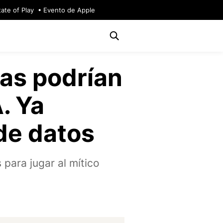
tate of Play
Evento de Apple
as podrían
. Ya
de datos
para jugar al mítico