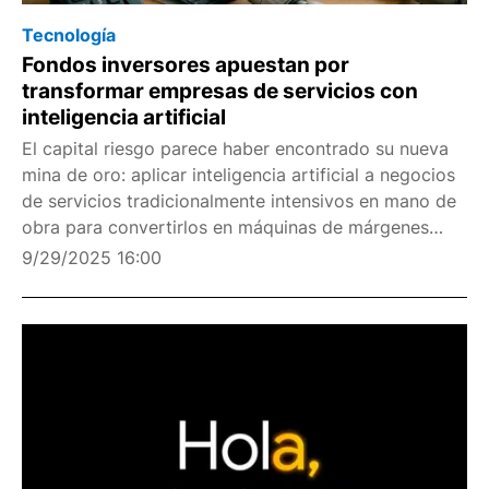
Tecnología
Fondos inversores apuestan por
transformar empresas de servicios con
inteligencia artificial
El capital riesgo parece haber encontrado su nueva
mina de oro: aplicar inteligencia artificial a negocios
de servicios tradicionalmente intensivos en mano de
obra para convertirlos en máquinas de márgenes
comparables a los del software. La estrategia
9/29/2025 16:00
consiste en adquirir compañías maduras, automati