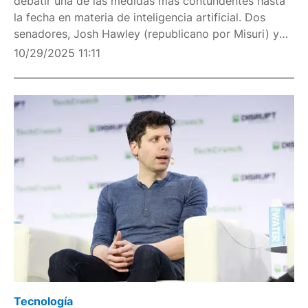
debatir una de las medidas más contundentes hasta
la fecha en materia de inteligencia artificial. Dos
senadores, Josh Hawley (republicano por Misuri) y
Richard Blumenthal (demócrata por Connecticut), han
10/29/2025 11:11
presentado una propuesta bipartidista que busca pr
Tecnología