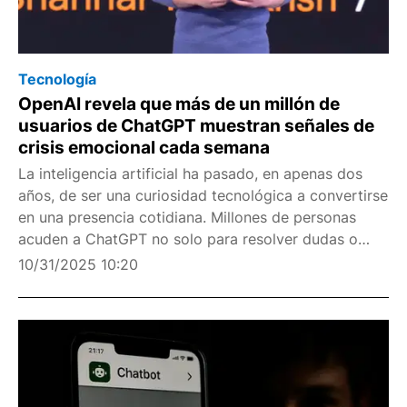
Tecnología
OpenAI revela que más de un millón de
usuarios de ChatGPT muestran señales de
crisis emocional cada semana
La inteligencia artificial ha pasado, en apenas dos
años, de ser una curiosidad tecnológica a convertirse
en una presencia cotidiana. Millones de personas
acuden a ChatGPT no solo para resolver dudas o
redactar textos, sino también para buscar consuelo,
10/31/2025 10:20
desahogarse o pedir orientación emocional. Por