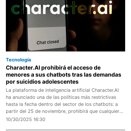
Tecnología
Character.AI prohibirá el acceso de
menores a sus chatbots tras las demandas
por suicidios adolescentes
La plataforma de inteligencia artificial Character.AI
ha anunciado una de las políticas más restrictivas
hasta la fecha dentro del sector de los chatbots: a
partir del 25 de noviembre, prohibirá que cualquier
usuario menor de 18 años mantenga conversaciones
10/30/2025 16:30
abiertas con sus personajes de IA. La deci