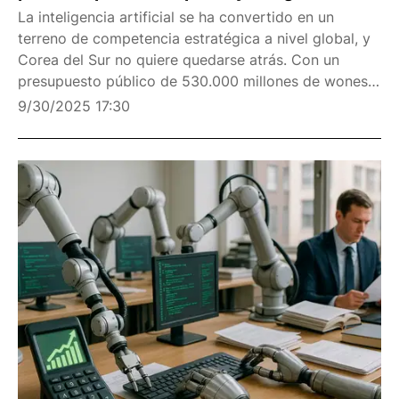
La inteligencia artificial se ha convertido en un
terreno de competencia estratégica a nivel global, y
Corea del Sur no quiere quedarse atrás. Con un
presupuesto público de 530.000 millones de wones
(unos 390 millones de dólares), el gobierno ha
9/30/2025 17:30
lanzado su iniciativa de IA soberana más ambiciosa
has