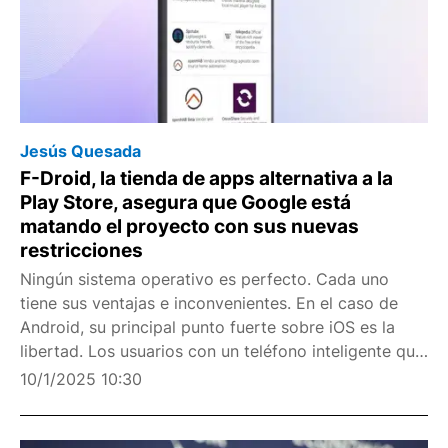
Jesús Quesada
F-Droid, la tienda de apps alternativa a la
Play Store, asegura que Google está
matando el proyecto con sus nuevas
restricciones
Ningún sistema operativo es perfecto. Cada uno
tiene sus ventajas e inconvenientes. En el caso de
Android, su principal punto fuerte sobre iOS es la
libertad. Los usuarios con un teléfono inteligente que
ejecuta el software desarrollado por Google pueden
10/1/2025 10:30
personalizarlo al máximo: desde cambiar el la