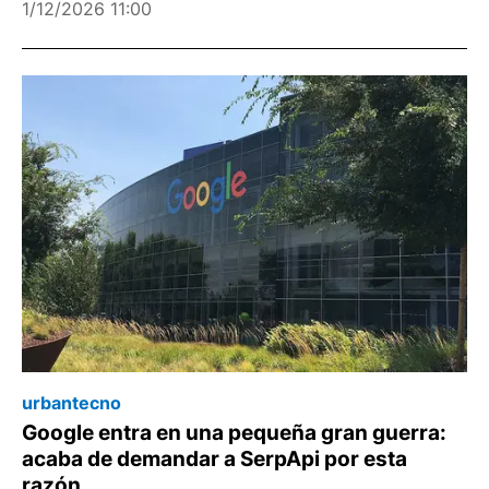
Meta, creó los Reels, que vieron la luz a principios de
1/12/2026 11:00
agosto de 2020. YouTube, de Google, lanz
urbantecno
Google entra en una pequeña gran guerra:
acaba de demandar a SerpApi por esta
razón