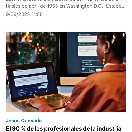
finales de abril de 1955 en Washington D.C. (Estados
Unidos de América) y con un doctorado en ciencias
9/29/2025 11:08
de la computación por la Universidad de Ca
Jesús Quesada
El 90 % de los profesionales de la industria