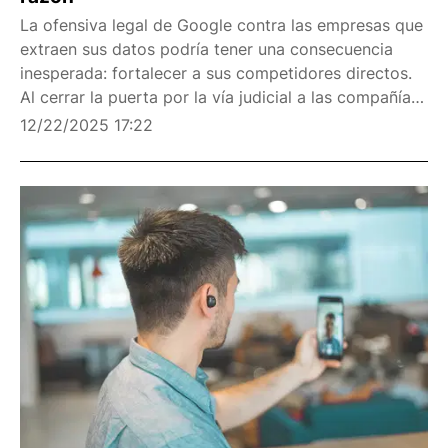
La ofensiva legal de Google contra las empresas que
extraen sus datos podría tener una consecuencia
inesperada: fortalecer a sus competidores directos.
Al cerrar la puerta por la vía judicial a las compañías
que se dedican a esta práctica, el gigante
12/22/2025 17:22
tecnológico arriesga a que el creciente sector de