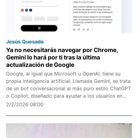
Jesús Quesada
Ya no necesitarás navegar por Chrome,
Gemini lo hará por ti tras la última
actualización de Google
Google, al igual que Microsoft u OpenAI, tiene su
propia inteligencia artificial. Llamada Gemini, se trata
de un bot conversacional al más puro estilo ChatGPT
o Copilot, diseñado para ayudar a los usuarios en
todo lo posible. Entre sus habilidades se encuentra la
2/2/2026 08:00
de redactar textos, crear imágenes,