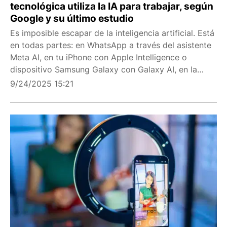
tecnológica utiliza la IA para trabajar, según
Google y su último estudio
Es imposible escapar de la inteligencia artificial. Está
en todas partes: en WhatsApp a través del asistente
Meta AI, en tu iPhone con Apple Intelligence o
dispositivo Samsung Galaxy con Galaxy AI, en la
suite de ofimática Microsoft 365 con Copilot o en el
9/24/2025 15:21
resumen del buscador Google al realizar una